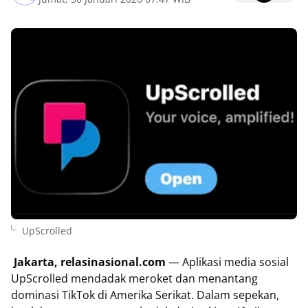
UpScrolled
Jakarta, relasinasional.com
— Aplikasi media sosial
UpScrolled mendadak meroket dan menantang
dominasi TikTok di Amerika Serikat. Dalam sepekan,