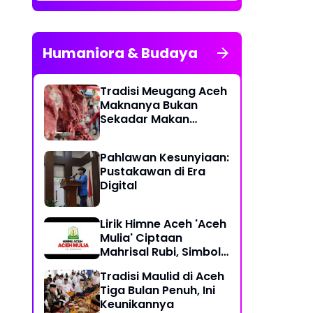
Humaniora & Budaya
Tradisi Meugang Aceh
Maknanya Bukan
Sekadar Makan
Daging
Pahlawan Kesunyiaan:
Pustakawan di Era
Digital
Lirik Himne Aceh 'Aceh
Mulia' Ciptaan
Mahrisal Rubi, Simbol
Keagungan Budaya
Tradisi Maulid di Aceh
dan Perjuangan
Tiga Bulan Penuh, Ini
Keunikannya