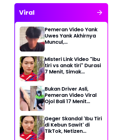
Viral
Pemeran Video Yank
Uwes Yank Akhirnya
Muncul,
Pengakuannya
Langsung Bikin Heboh
Misteri Link Video "ibu
tiri vs anak tiri" Durasi
7 Menit, Simak
Temuan Terbarunya
Bukan Driver Asli,
Pemeran Video Viral
Ojol Bali 17 Menit
Ternyata WNA Italia
Geger Skandal 'Ibu Tiri
di Kebun Sawit' di
TikTok, Netizen
Kaitkan dengan Kasus