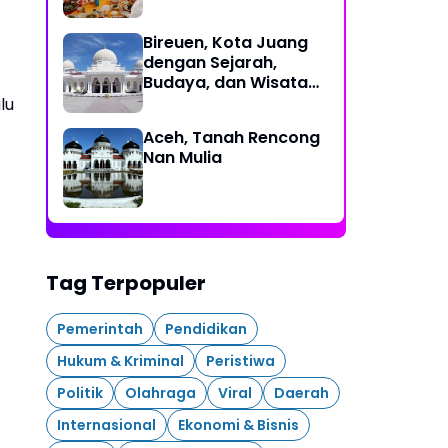
Bireuen, Kota Juang
dengan Sejarah,
Budaya, dan Wisata
Eksotis
lu
Aceh, Tanah Rencong
Nan Mulia
Tag Terpopuler
Pemerintah
Pendidikan
Hukum & Kriminal
Peristiwa
Politik
Olahraga
Viral
Daerah
Internasional
Ekonomi & Bisnis