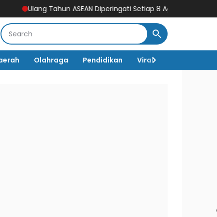
g Tahun ASEAN Diperingati Setiap 8 Agustus, Begini Sejarah da
aerah
Olahraga
Pendidikan
Viral
Destinasi Wi