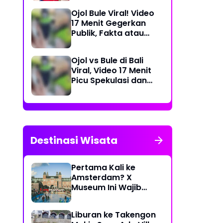
Dea Store
Ojol Bule Viral! Video
17 Menit Gegerkan
Publik, Fakta atau
Rekayasa?
Ojol vs Bule di Bali
Viral, Video 17 Menit
Picu Spekulasi dan
Peringatan Siber
Destinasi Wisata
Pertama Kali ke
Amsterdam? X
Museum Ini Wajib
Masuk Itinerary
Liburan ke Takengon