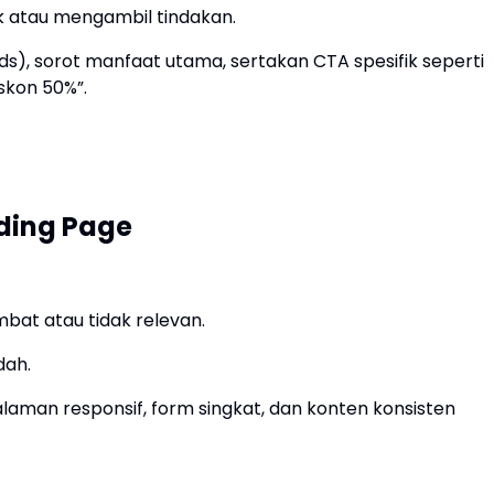
k atau mengambil tindakan.
ds), sorot manfaat utama, sertakan CTA spesifik seperti
skon 50%”.
ding Page
mbat atau tidak relevan.
dah.
halaman responsif, form singkat, dan konten konsisten