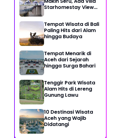
Makin Seru, Ada Villa
Starhomestay View
Danau Lut Tawar
Tempat Wisata di Bali
Paling Hits dari Alam
hingga Budaya
Tempat Menarik di
Aceh dari Sejarah
hingga Surga Bahari
Tenggir Park Wisata
Alam Hits di Lereng
Gunung Lawu
10 Destinasi Wisata
Aceh yang Wajib
Didatangi