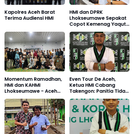
Kapolres Aceh Barat
HMI dan DPRK
Terima Audiensi HMI
Lhokseumawe Sepakat
Copot Kemenag Yaqut
Cholil Quomas
Momentum Ramadhan,
Even Tour De Aceh,
HMI dan KAHMI
Ketua HMI Cabang
Lhokseumawe - Aceh
Takengon: Panitia Tidak
Utara Gelar Buka Puasa
Bangun Kerjasama
Bersama
dengan Pemuda
Setempat